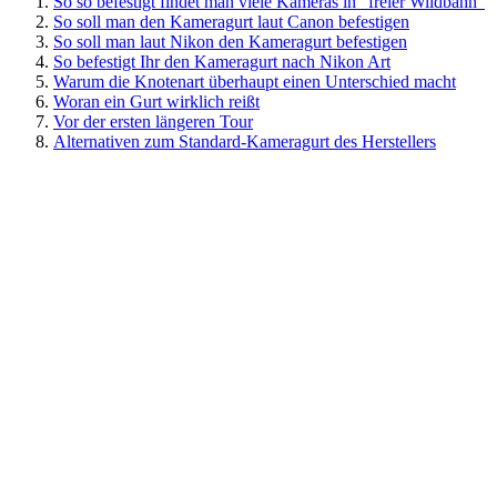
So so befestigt findet man viele Kameras in "freier Wildbahn"
So soll man den Kameragurt laut Canon befestigen
So soll man laut Nikon den Kameragurt befestigen
So befestigt Ihr den Kameragurt nach Nikon Art
Warum die Knotenart überhaupt einen Unterschied macht
Woran ein Gurt wirklich reißt
Vor der ersten längeren Tour
Alternativen zum Standard-Kameragurt des Herstellers