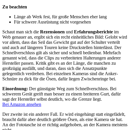
Zu beachten
Länge ab Werk fest, für große Menschen eher lang
Für schwere Ausrüstung nicht vorgesehen
Schaut man sich die
Rezensionen
und
Erfahrungsberichte
im
Web genauer an, ergibt sich ein recht einheitliches Bild: Gelobt wird
vor allem, dass das Seil das Gewicht gut auf der Schulter verteilt
und auch auf längeren Touren keine Druckstellen hinterlässt. Der
Schnellverschluss gilt als sicher und schnell bedienbar. Mehrfach
genannt wird, dass die Clips zu verbreiteten Halterungen anderer
Hersteller passen. Kritik gibt es an der Länge, die manchen zu
großzügig ausfällt, und daran, dass sich die Ansatzpunkte
gelegentlich verdrehen. Bei einzelnen Kameras sind die Anker-
Schnüre zu dick für die Ösen, dafür liegen Zwischenringe bei.
Einordnung:
Der günstigste Weg zum Schnellverschluss. Bei
schwerem Gerät greift man besser zu einem breiteren Gurt, dafür
sagt der Hersteller selbst deutlich, wo die Grenze liegt.
Bei Amazon ansehen
Der zweite ist ein anderer Fall. Er wird eingehängt statt eingefädelt,
braucht dafür aber deutlich größere Ösen, als eine Kamera sie hat.
An der Fototasche ist er richtig aufgehoben, an der Kamera meistens
nicht.