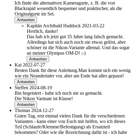
Ich finde die alternativen Kameragurte, z. B. die von
Blackrapid wesentlich bequemer und praktischer, als die
Originalgurte im Set.
Antworten
Kapitän Archibald Haddock
2021-03-22
Herrlich, danke!
Das hab ich jetzt gut 35 Jahre lang falsch gemacht.
Allerdings hat sich auch noch nie etwas gelöst, aber
schöner ist die Nikon-Variante allemal. Und das sogar
an meiner Olympus OM-D! ;-)
Antworten
Kai
2022-07-27
Besten Dank für diese Anleitung.Man kommt sich ein wenig
wie ein Neandertaler vor, aber am Ende hat alles gepasst!
Antworten
Steffen
2024-08-19
Bin begeistert - habe ich noch nie so gemacht.
Die Nikon Varinate ist Klasse!
Antworten
Thomas
2024-12-27
Guten Tag, erst einmal vielen Dank für die verschiedenen
Varianten - kann einer von Euch mir helfen, wo ich dieses
Teil (Schlaufe/Klemme/Befestigung) als Ersatzteil
bekommen? Oder wie die Bezeichnung dafür ist - ich habe