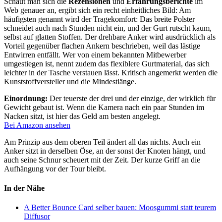
Schaut man sich die
Rezensionen
und
Erfahrungsberichte
im
Web genauer an, ergibt sich ein recht einheitliches Bild: Am
häufigsten genannt wird der Tragekomfort: Das breite Polster
schneidet auch nach Stunden nicht ein, und der Gurt rutscht kaum,
selbst auf glatten Stoffen. Der drehbare Anker wird ausdrücklich als
Vorteil gegenüber flachen Ankern beschrieben, weil das lästige
Entwirren entfällt. Wer von einem bekannten Mitbewerber
umgestiegen ist, nennt zudem das flexiblere Gurtmaterial, das sich
leichter in der Tasche verstauen lässt. Kritisch angemerkt werden die
Kunststoffversteller und die Mindestlänge.
Einordnung:
Der teuerste der drei und der einzige, der wirklich für
Gewicht gebaut ist. Wenn die Kamera nach ein paar Stunden im
Nacken sitzt, ist hier das Geld am besten angelegt.
Bei Amazon ansehen
Am Prinzip aus dem oberen Teil ändert all das nichts. Auch ein
Anker sitzt in derselben Öse, an der sonst der Knoten hängt, und
auch seine Schnur scheuert mit der Zeit. Der kurze Griff an die
Aufhängung vor der Tour bleibt.
In der Nähe
A Better Bounce Card selber bauen: Moosgummi statt teurem
Diffusor