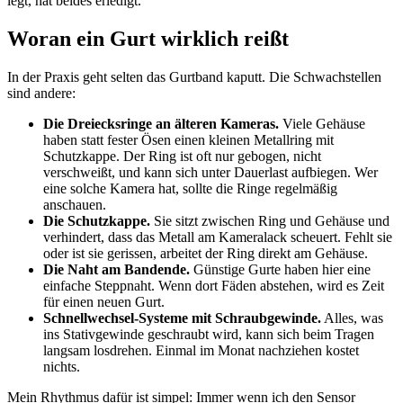
legt, hat beides erledigt.
Woran ein Gurt wirklich reißt
In der Praxis geht selten das Gurtband kaputt. Die Schwachstellen
sind andere:
Die Dreiecksringe an älteren Kameras.
Viele Gehäuse
haben statt fester Ösen einen kleinen Metallring mit
Schutzkappe. Der Ring ist oft nur gebogen, nicht
verschweißt, und kann sich unter Dauerlast aufbiegen. Wer
eine solche Kamera hat, sollte die Ringe regelmäßig
anschauen.
Die Schutzkappe.
Sie sitzt zwischen Ring und Gehäuse und
verhindert, dass das Metall am Kameralack scheuert. Fehlt sie
oder ist sie gerissen, arbeitet der Ring direkt am Gehäuse.
Die Naht am Bandende.
Günstige Gurte haben hier eine
einfache Steppnaht. Wenn dort Fäden abstehen, wird es Zeit
für einen neuen Gurt.
Schnellwechsel-Systeme mit Schraubgewinde.
Alles, was
ins Stativgewinde geschraubt wird, kann sich beim Tragen
langsam losdrehen. Einmal im Monat nachziehen kostet
nichts.
Mein Rhythmus dafür ist simpel: Immer wenn ich den Sensor