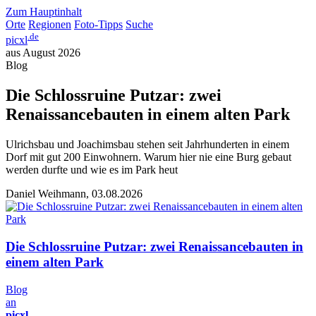
Zum Hauptinhalt
Orte
Regionen
Foto-Tipps
Suche
.de
picxl
aus August 2026
Blog
Die Schlossruine Putzar: zwei
Renaissancebauten in einem alten Park
Ulrichsbau und Joachimsbau stehen seit Jahrhunderten in einem
Dorf mit gut 200 Einwohnern. Warum hier nie eine Burg gebaut
werden durfte und wie es im Park heut
Daniel Weihmann, 03.08.2026
Die Schlossruine Putzar: zwei Renaissancebauten in
einem alten Park
Blog
an
picxl