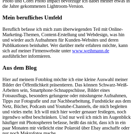
Photo und Corel Photo Impact bevorzuge ich dabei meiner etwas in
die Jahre gekommenen Lightroom-Version.
Mein berufliches Umfeld
Beruflich befasse ich mich zum überwiegenden Teil mit Online-
Marketing-Themen, Content-Erstellung und Webdesign, was hin
und wieder auch Aufnahmen für Kunden-Websites und deren
Publikationen beinhaltet. Wer darüber mehr erfahren möchte, kann
sich auf meiner Firmenwebsite unter
www.weihmann.de
ausführlicher informieren.
Aus dem Blog
Hier auf meinem Fotoblog möchte ich eine kleine Auswahl meiner
Bilder der Öffentlichkeit präsentieren. Das können Schwarz-Weiß-
Arbeiten sein, Smartphone-Schnappschüsse, Bilder eines
Fotoausflugs, besonders gelungene oder misslungene Aufnahmen,
Tipps zur Fotografie und zur Nachbearbeitung, Fundstücke aus dem
Netz, Bücher, Podcasts und Youtube-Channels, die mich begleiten
und vieles mehr. Ich will mich hier weder genauer festlegen, noch
irgendwo selbst beschränken. Und nur weil ich mich im Augenblick
häufiger mit Photospheren befasse, heißt das nicht, dass ich in ein
paar Monaten mir vielleicht eine Polaroid über Ebay anschaffe oder
nur noch Makrofotos mache.