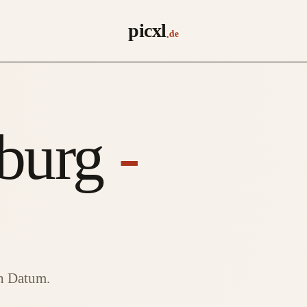
picxl
.de
burg
-
ch Datum.