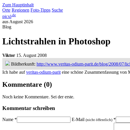
Zum Hauptinhalt
Orte
Regionen
Foto-Tipps
Suche
.de
picxl
aus August 2026
Blog
Lichtstrahlen in Photoshop
Viktor
15. August 2008
Bildherkunft:
http://www.veritas-odium-parit.de/blog/2008/07/lic
Ich habe auf
veritas-odium-parit
eine schöne Zusammenfassung von Mö
Kommentare
(0)
Noch keine Kommentare. Sei der erste.
Kommentar schreiben
Name
*
E-Mail
*
(nicht öffentlich)