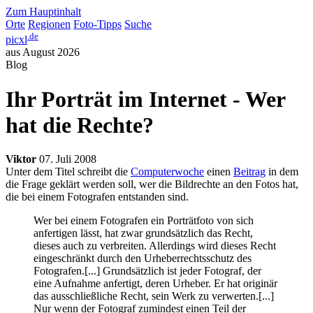
Zum Hauptinhalt
Orte
Regionen
Foto-Tipps
Suche
.de
picxl
aus August 2026
Blog
Ihr Porträt im Internet - Wer
hat die Rechte?
Viktor
07. Juli 2008
Unter dem Titel schreibt die
Computerwoche
einen
Beitrag
in dem
die Frage geklärt werden soll, wer die Bildrechte an den Fotos hat,
die bei einem Fotografen entstanden sind.
Wer bei einem Fotografen ein Porträtfoto von sich
anfertigen lässt, hat zwar grundsätzlich das Recht,
dieses auch zu verbreiten. Allerdings wird dieses Recht
eingeschränkt durch den Urheberrechtsschutz des
Fotografen.[...] Grundsätzlich ist jeder Fotograf, der
eine Aufnahme anfertigt, deren Urheber. Er hat originär
das ausschließliche Recht, sein Werk zu verwerten.[...]
Nur wenn der Fotograf zumindest einen Teil der